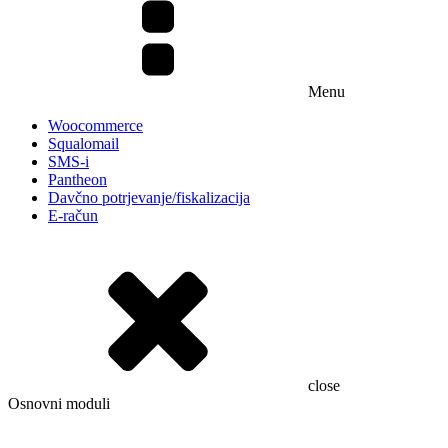
Menu
Woocommerce
Squalomail
SMS-i
Pantheon
Davčno potrjevanje/fiskalizacija
E-račun
close
Osnovni moduli