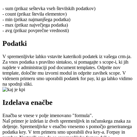
- sum (prikaz seštevka vseh številskih podatkov)
- count (prikaz števila elementov)
- min (prikaz najmanjšega podatka)
- max (prikaz največjega podatka)
- avg (prikaz povprečne vrednosti)
Podatki
V spremenljivke lahko vstavite katerikoli podatek iz vašega crm-ja.
Za vnos podatka s pravilno sintakso, si pomagajte s scope-i, ki jih
najdete v administraciji pod document templates. Odprite nov
template, določite mu izvorni modul in odprite zavihek scope. V
videnem primeru smo uporabili podatek for pay, ki ga lahko vidimo
na spodnji sliki.
Izdelava enačbe
Enačba se vnese v polje imenovano "formula".
Naš primer je izdelan iz dveh spremenljivk in računskega znaka za
deljenje. Spremenljivke v enačbo vnesemo s pomočjo generiranega
podatka key. V tem primeru smo uporabili dva key-a. Forpay in