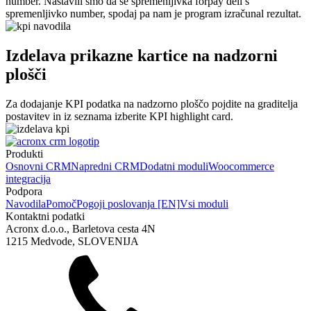
number. Nastavili smo da se spremenljivka forpay deli s
spremenljivko number, spodaj pa nam je program izračunal rezultat.
Izdelava prikazne kartice na nadzorni
plošči
Za dodajanje KPI podatka na nadzorno ploščo pojdite na graditelja
postavitev in iz seznama izberite KPI highlight card.
Produkti
Osnovni CRM
Napredni CRM
Dodatni moduli
Woocommerce
integracija
Podpora
Navodila
Pomoč
Pogoji poslovanja [EN]
Vsi moduli
Kontaktni podatki
Acronx d.o.o., Barletova cesta 4N
1215 Medvode, SLOVENIJA