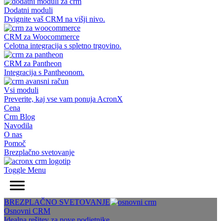
Dodatni moduli
Dvignite vaš CRM na višji nivo.
CRM za Woocommerce
Celotna integracija s spletno trgovino.
CRM za Pantheon
Integracija s Pantheonom.
Vsi moduli
Preverite, kaj vse vam ponuja AcronX
Cena
Crm Blog
Navodila
O nas
Pomoč
Brezplačno svetovanje
Toggle Menu
BREZPLAČNO SVETOVANJE
Osnovni CRM
Idealna rešitev za nove podjetnike.