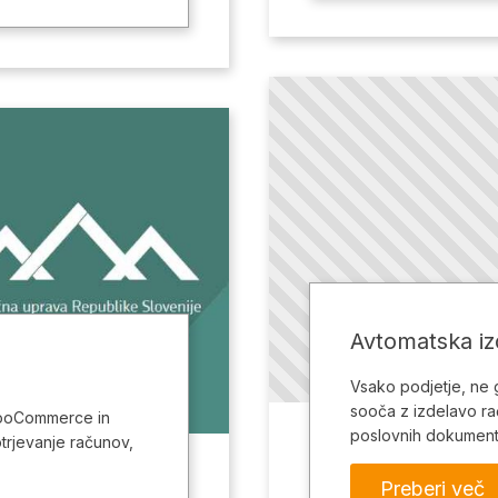
Avtomatska iz
Vsako podjetje, ne 
sooča z izdelavo ra
 WooCommerce in
poslovnih dokument
trjevanje računov,
Preberi več