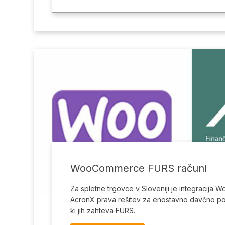
WooCommerce FURS računi
Za spletne trgovce v Sloveniji je integracija
AcronX prava rešitev za enostavno davčno po
ki jih zahteva FURS.