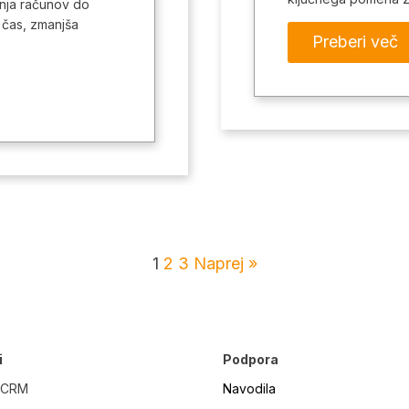
nja računov do
i čas, zmanjša
Preberi več
1
2
3
Naprej »
i
Podpora
 CRM
Navodila