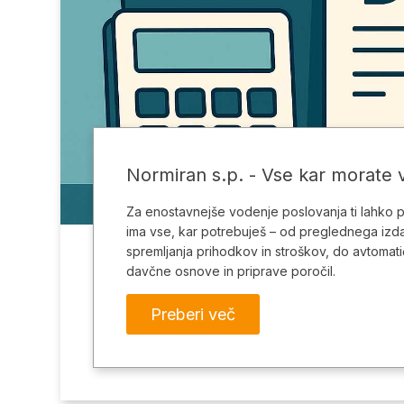
Normiran s.p. - Vse kar morate 
Za enostavnejše vodenje poslovanja ti lahko 
ima vse, kar potrebuješ – od preglednega izda
spremljanja prihodkov in stroškov, do avtomat
davčne osnove in priprave poročil.
Preberi več