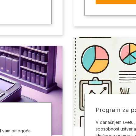
Program za po
V današnjem svetu, k
sposobnost ustvarjanj
RM vam omogoča
ključnega pomena za