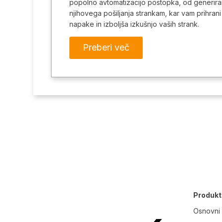
popolno avtomatizacijo postopka, od generira
njihovega pošiljanja strankam, kar vam prihran
napake in izboljša izkušnjo vaših strank.
Preberi več
Produkt
Osnovni