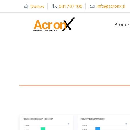
Info@acronx.si
Domov
041 767 100
Produk