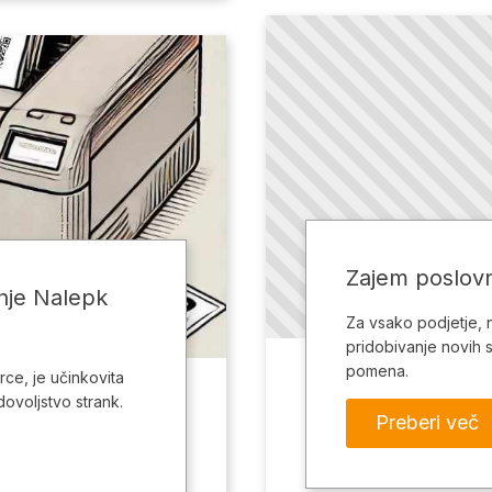
Zajem poslovn
je Nalepk
Za vsako podjetje, 
pridobivanje novih s
pomena.
ce, je učinkovita
dovoljstvo strank.
Preberi več