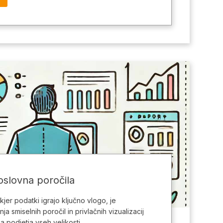
slovna poročila
jer podatki igrajo ključno vlogo, je
a smiselnih poročil in privlačnih vizualizacij
 podjetja vseh velikosti.