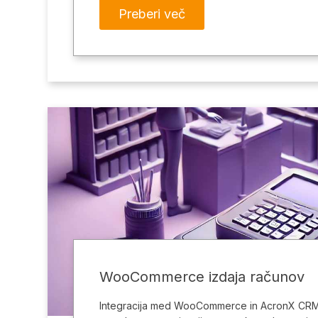
Preberi več
WooCommerce izdaja računov
Integracija med WooCommerce in AcronX C