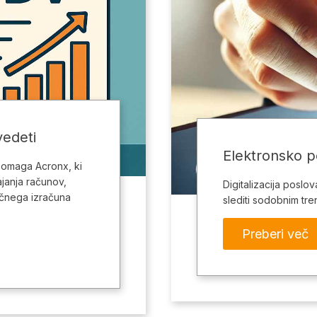
vedeti
Elektronsko 
pomaga Acronx, ki
janja računov,
Digitalizacija poslov
ičnega izračuna
slediti sodobnim tre
Preberi več