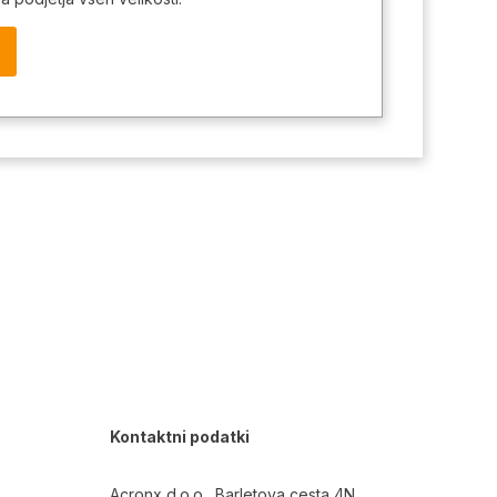
Kontaktni podatki
Acronx d.o.o., Barletova cesta 4N