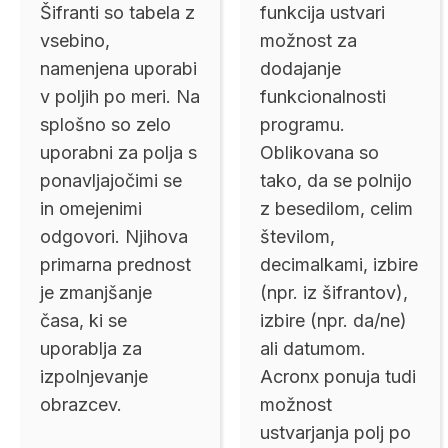
Šifranti so tabela z
funkcija ustvari
vsebino,
možnost za
namenjena uporabi
dodajanje
v poljih po meri. Na
funkcionalnosti
splošno so zelo
programu.
uporabni za polja s
Oblikovana so
ponavljajočimi se
tako, da se polnijo
in omejenimi
z besedilom, celim
odgovori. Njihova
številom,
primarna prednost
decimalkami, izbire
je zmanjšanje
(npr. iz šifrantov),
časa, ki se
izbire (npr. da/ne)
uporablja za
ali datumom.
izpolnjevanje
Acronx ponuja tudi
obrazcev.
možnost
ustvarjanja polj po