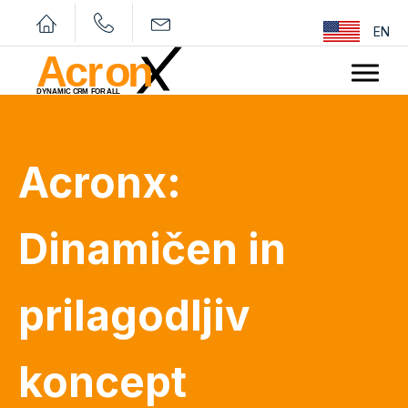
EN
Acronx:
Dinamičen in
prilagodljiv
koncept