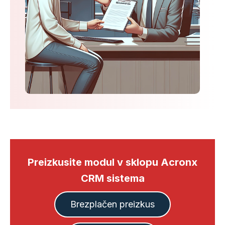
Preizkusite modul v sklopu Acronx
CRM sistema
Brezplačen preizkus