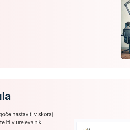
la
goče nastaviti v skoraj
 iti v urejevalnik