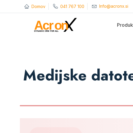
Info@acronx.si
Domov
041 767 100
Produk
Medijske datote