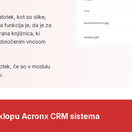
totek, kot so slike,
funkcija je, da je za
ana knjižnica, ki
m določenim vnosom
otek, če so v modulu
v.
sklopu Acronx CRM sistema