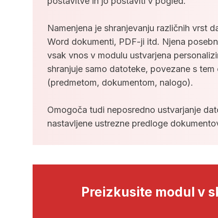
postavitve in jo postaviti v pogled.
Namenjena je shranjevanju različnih vrst da
Word dokumenti, PDF-ji itd. Njena posebna 
vsak vnos v modulu ustvarjena personalizir
shranjuje samo datoteke, povezane s te
(predmetom, dokumentom, nalogo).
Omogoča tudi neposredno ustvarjanje dat
nastavljene ustrezne predloge dokumento
Preizkusite modul v 