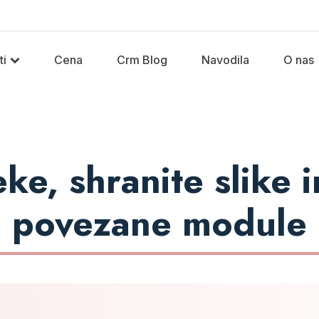
ti
Cena
Crm Blog
Navodila
O nas
ke, shranite slike
povezane module